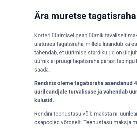
Ära muretse tagatisraha
Korteri üürimisel peab üürnik tavaliselt m
ulatuses tagatisraha, millele lisandub ka 
tähendab, et üürimise stardikulud on üldju
üürnik ei pruugi tagatisraha pärast lepingu
saada.
Rendinis oleme tagatisraha asendanud 
üürileandjale turvalisuse ja vähendab üü
kulusid.
Rendini teenustasu võib maksta nii üürile
osapooled võrdselt. Teenustasu maksja m