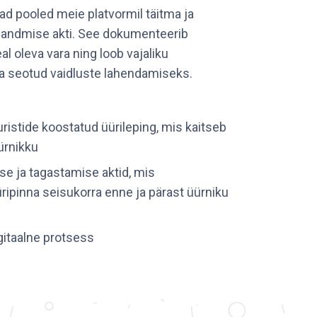
ad pooled meie platvormil täitma ja
eandmise akti. See dokumenteerib
al oleva vara ning loob vajaliku
a seotud vaidluste lahendamiseks.
ristide koostatud üürileping, mis kaitseb
üürnikku
se ja tagastamise aktid, mis
ipinna seisukorra enne ja pärast üürniku
digitaalne protsess