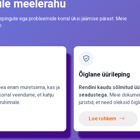
ule meelerahu
lepingute ega probleemide korral üksi jäämise pärast. Meie
!
Õiglane üürileping
pea enam muretsema, kas ja
Rendini kaudu sõlmitud üü
 korral veendume, et kahju
seadustega.
Meie dokumen
ruhinnale.
juristid, et need oleksid õ
Loe rohkem