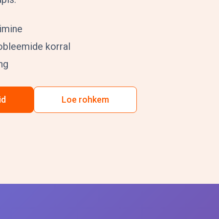
rimine
robleemide korral
ing
id
Loe rohkem