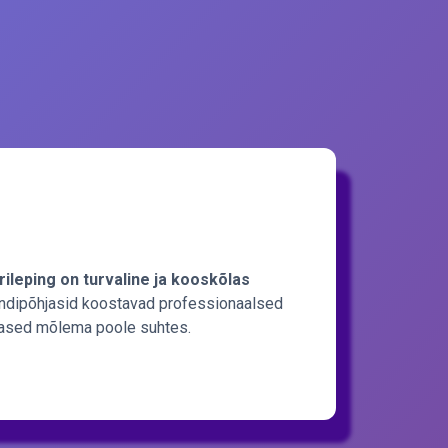
rileping on turvaline ja kooskõlas
dipõhjasid koostavad professionaalsed
iglased mõlema poole suhtes.