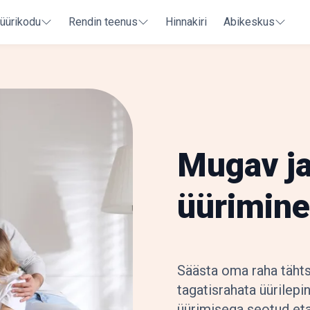
 üürikodu
Rendin teenus
Hinnakiri
Abikeskus
Mugav ja
üürimin
Säästa oma raha tähts
tagatisrahata üürilepi
üürimisega seotud eta