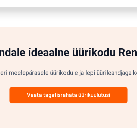
endale ideaalne üürikodu Ren
ri meelepärasele üürikodule ja lepi üürileandjaga
Vaata tagatisrahata üürikuulutusi