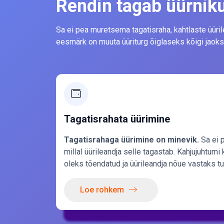
Rendin tagab üürnik
Sa ei pea muretsema tagatisraha, kahtlaste üüri
eesmärk on muuta üüriturg õiglaseks kõigi jaoks
Tagatisrahata üürimine
Tagatisrahaga üürimine on minevik.
Sa ei 
millal üürileandja selle tagastab. Kahjujuhtumi
oleks tõendatud ja üürileandja nõue vastaks tu
Loe rohkem