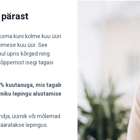
 pärast
aksma kuni kolme kuu üüri
esimese kuu üür. See
hul üpris kõrged ning
 lõppemist isegi tagasi
4% kuutasuga, mis tagab
rniku lepingu alustamise
andja, üürnik või mõlemad
ääratakse lepingus.