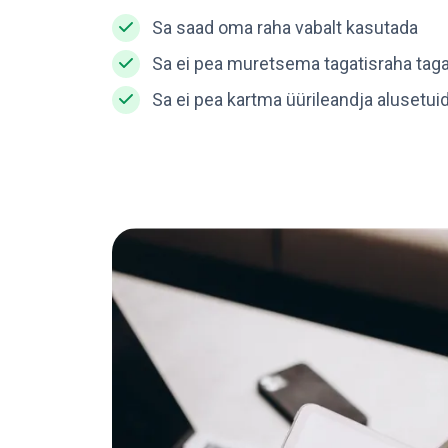
Sa saad oma raha vabalt kasutada
Sa ei pea muretsema tagatisraha tag
Sa ei pea kartma üürileandja alusetui