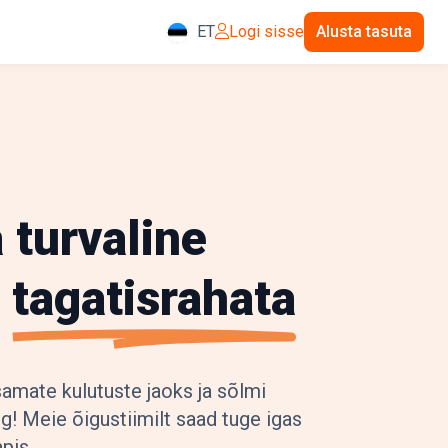
ET
Logi sisse
Alusta tasuta
 turvaline
e
tagatisrahata
amate kulutuste jaoks ja sõlmi
ng! Meie õigustiimilt saad tuge igas
pis.