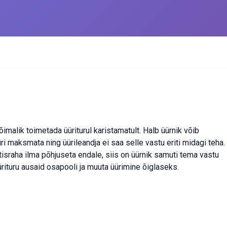
võimalik toimetada üüriturul karistamatult. Halb üürnik võib
üri maksmata ning üürileandja ei saa selle vastu eriti midagi teha. ​​
agatisraha ilma põhjuseta endale, siis on üürnik samuti tema vastu
üürituru ausaid osapooli ja muuta üürimine õiglaseks.