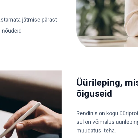
astamata jätmise pärast
d nõudeid
Üürileping, m
õiguseid
Rendinis on kogu üüriprot
sul on võimalus üürilepin
muudatusi teha.