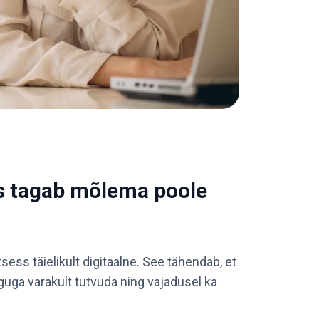
is tagab mõlema poole
sess täielikult digitaalne. See tähendab, et
guga varakult tutvuda ning vajadusel ka