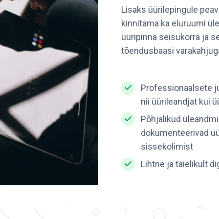
Lisaks üürilepingule peav
kinnitama ka eluruumi ül
üüripinna seisukorra ja se
tõendusbaasi varakahjug
Professionaalsete ju
nii üürileandjat kui 
Põhjalikud üleandmi
dokumenteerivad üür
sissekolimist
Lihtne ja täielikult 