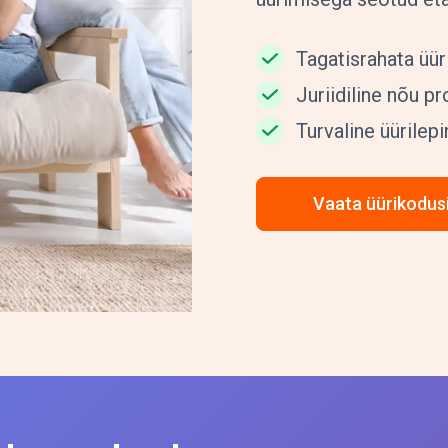
Tagatisrahata üü
Juriidiline nõu p
Turvaline üürilep
Vaata üürikodus