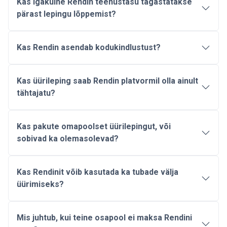
Kas igakuine Rendin teenustasu tagastatakse
pärast lepingu lõppemist?
Kas Rendin asendab kodukindlustust?
Kas üürileping saab Rendin platvormil olla ainult
tähtajatu?
Kas pakute omapoolset üürilepingut, või
sobivad ka olemasolevad?
Kas Rendinit võib kasutada ka tubade välja
üürimiseks?
Mis juhtub, kui teine osapool ei maksa Rendini