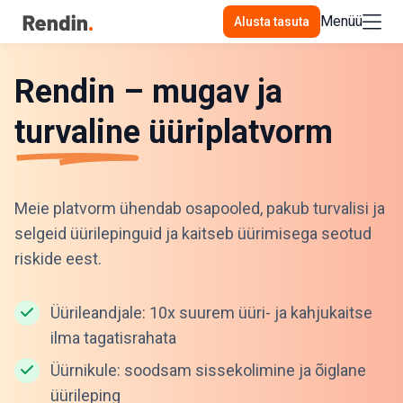
Menüü
Alusta tasuta
Rendin – mugav ja
turvaline
üüriplatvorm
Meie platvorm ühendab osapooled, pakub turvalisi ja
selgeid üürilepinguid ja kaitseb üürimisega seotud
riskide eest.
Üürileandjale: 10x suurem üüri- ja kahjukaitse
ilma tagatisrahata
Üürnikule: soodsam sissekolimine ja õiglane
üürileping