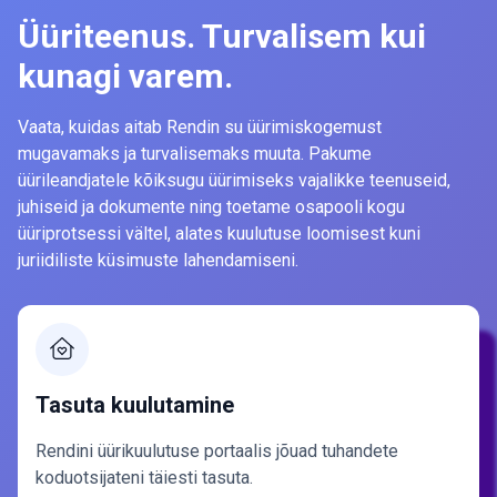
Üüriteenus. Turvalisem kui
kunagi varem.
Vaata, kuidas aitab Rendin su üürimiskogemust
mugavamaks ja turvalisemaks muuta. Pakume
üürileandjatele kõiksugu üürimiseks vajalikke teenuseid,
juhiseid ja dokumente ning toetame osapooli kogu
üüriprotsessi vältel, alates kuulutuse loomisest kuni
juriidiliste küsimuste lahendamiseni.
Tasuta kuulutamine
Rendini üürikuulutuse portaalis jõuad tuhandete
koduotsijateni täiesti tasuta.