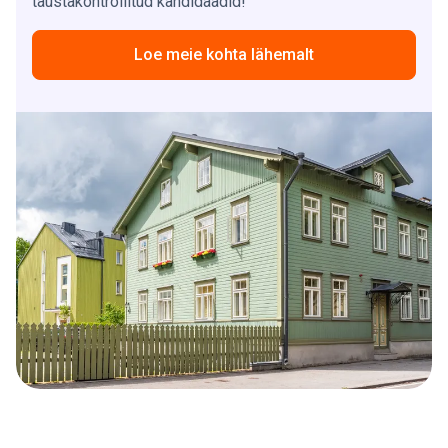
taustakontrollitud kandidaadid!
Loe meie kohta lähemalt